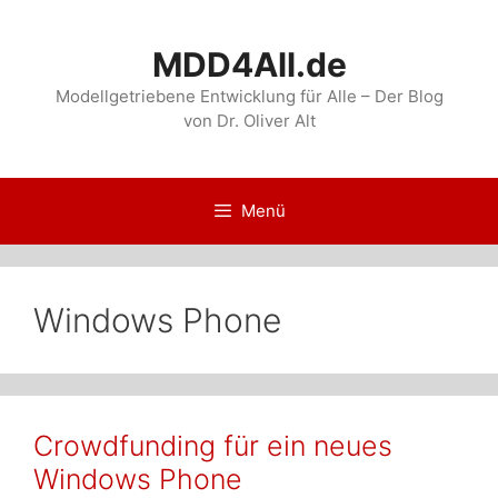
Zum
Inhalt
MDD4All.de
springen
Modellgetriebene Entwicklung für Alle – Der Blog
von Dr. Oliver Alt
Menü
Windows Phone
Crowdfunding für ein neues
Windows Phone