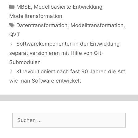
Kategorien
MBSE
,
Modellbasierte Entwicklung
,
Modelltransformation
Schlagwörter
Datentransformation
,
Modelltransformation
,
QVT
Softwarekomponenten in der Entwicklung
separat versionieren mit Hilfe von Git-
Submodulen
KI revolutioniert nach fast 90 Jahren die Art
wie man Software entwickelt
Suchen
nach: