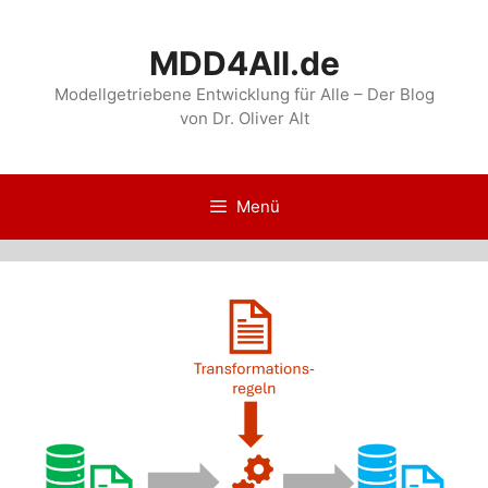
Zum
Inhalt
MDD4All.de
springen
Modellgetriebene Entwicklung für Alle – Der Blog
von Dr. Oliver Alt
Menü