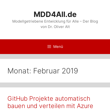
Zum
Inhalt
MDD4All.de
springen
Modellgetriebene Entwicklung für Alle – Der Blog
von Dr. Oliver Alt
Menü
Monat:
Februar 2019
GitHub Projekte automatisch
bauen und verteilen mit Azure