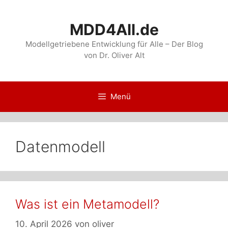
Zum
Inhalt
MDD4All.de
springen
Modellgetriebene Entwicklung für Alle – Der Blog
von Dr. Oliver Alt
Menü
Datenmodell
Was ist ein Metamodell?
10. April 2026
von
oliver